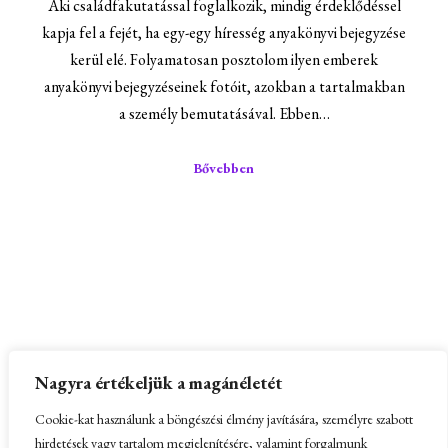
Aki családfakutatással foglalkozik, mindig érdeklődéssel
kapja fel a fejét, ha egy-egy híresség anyakönyvi bejegyzése
kerül elé. Folyamatosan posztolom ilyen emberek
anyakönyvi bejegyzéseinek fotóit, azokban a tartalmakban
a személy bemutatásával. Ebben…
Bővebben
Partnerek:
Kissomlyó és a Kis-Somlyó hegy
–
Nagyra értékeljük a magánéletét
Honlapkészítés
Cookie-kat használunk a böngészési élmény javítására, személyre szabott
hirdetések vagy tartalom megjelenítésére, valamint forgalmunk