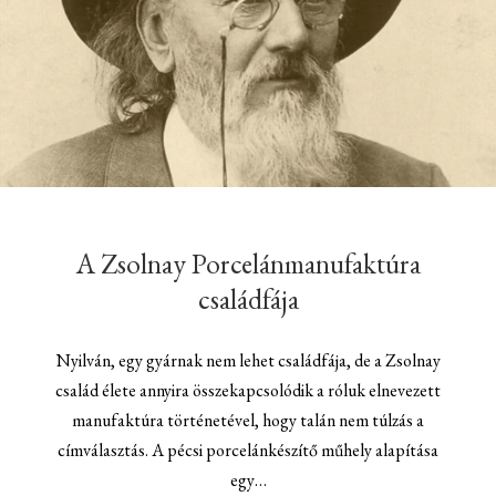
A Zsolnay Porcelánmanufaktúra
családfája
Nyilván, egy gyárnak nem lehet családfája, de a Zsolnay
család élete annyira összekapcsolódik a róluk elnevezett
manufaktúra történetével, hogy talán nem túlzás a
címválasztás. A pécsi porcelánkészítő műhely alapítása
egy…