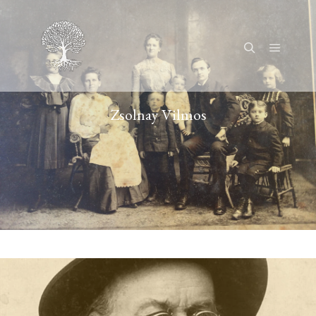
Főmenü
Keresés
Zsolnay Vilmos