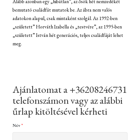
Alább azonban egy „hibátlan”, az ősök hét nemzedékét
bemutató családfát mutatok be. Az ábra nem valós
adatokon alapul, csak mintaként szolgál. Az 1992-ben
„született” Horváth Izabella és „testvére”, az 1995-ben
„született” István hét generációs, teljes családfáját lehet
meg.
Ajánlatomat a +36208246731
telefonszámon vagy az alábbi
űrlap kitöltésével kérheti
Név
*