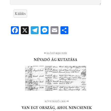
Küldés
Facebook
X
Telegram
Messenger
Email
Ossza
meg
ELŐZŐ BEJEGYZÉS
NÉVADÓ ÁG KUTATÁSA
KÖVETKEZŐ CIKK
VAN EGY ORSZÁG, AHOL NINCSENEK