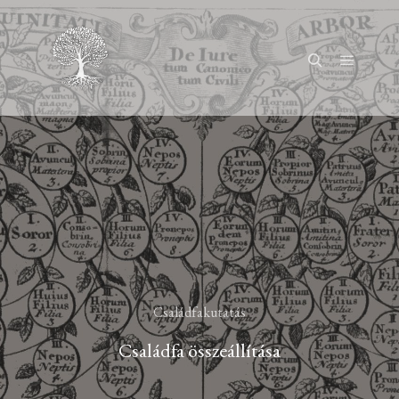
Főmenü
Keresés
Családfakutatás
Családfa összeállítása