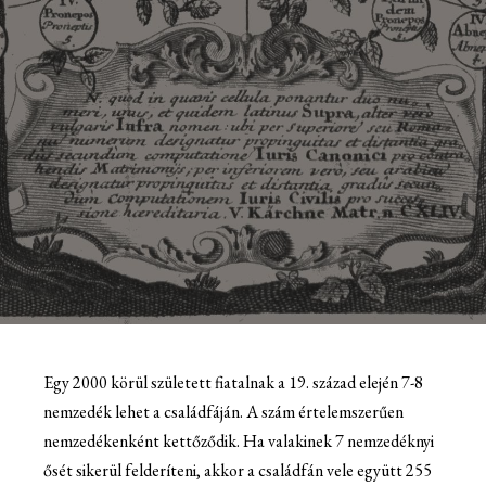
Egy 2000 körül született fiatalnak a 19. század elején 7-8
nemzedék lehet a családfáján. A szám értelemszerűen
nemzedékenként kettőződik. Ha valakinek 7 nemzedéknyi
ősét sikerül felderíteni, akkor a családfán vele együtt 255