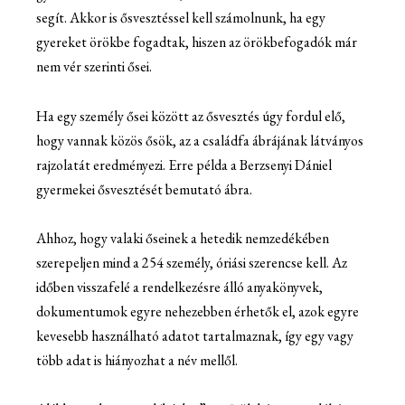
segít. Akkor is ősvesztéssel kell számolnunk, ha egy
gyereket örökbe fogadtak, hiszen az örökbefogadók már
nem vér szerinti ősei.
Ha egy személy ősei között az ősvesztés úgy fordul elő,
hogy vannak közös ősök, az a családfa ábrájának látványos
rajzolatát eredményezi. Erre példa a Berzsenyi Dániel
gyermekei ősvesztését bemutató ábra.
Ahhoz, hogy valaki őseinek a hetedik nemzedékében
szerepeljen mind a 254 személy, óriási szerencse kell. Az
időben visszafelé a rendelkezésre álló anyakönyvek,
dokumentumok egyre nehezebben érhetők el, azok egyre
kevesebb használható adatot tartalmaznak, így egy vagy
több adat is hiányozhat a név mellől.