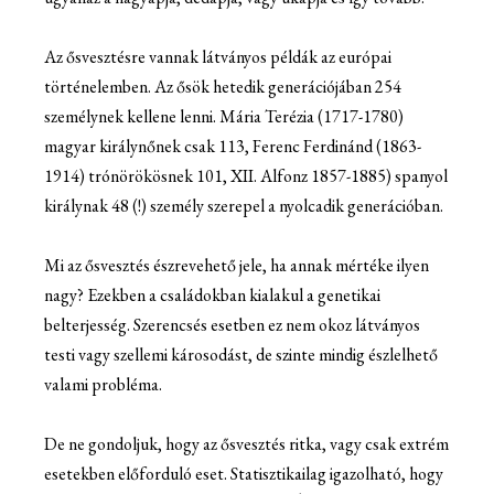
Az ősvesztésre vannak látványos példák az európai
történelemben. Az ősök hetedik generációjában 254
személynek kellene lenni. Mária Terézia (1717-1780)
magyar királynőnek csak 113, Ferenc Ferdinánd (1863-
1914) trónörökösnek 101, XII. Alfonz 1857-1885) spanyol
királynak 48 (!) személy szerepel a nyolcadik generációban.
Mi az ősvesztés észrevehető jele, ha annak mértéke ilyen
nagy? Ezekben a családokban kialakul a genetikai
belterjesség. Szerencsés esetben ez nem okoz látványos
testi vagy szellemi károsodást, de szinte mindig észlelhető
valami probléma.
De ne gondoljuk, hogy az ősvesztés ritka, vagy csak extrém
esetekben előforduló eset. Statisztikailag igazolható, hogy