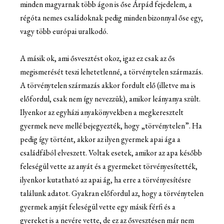
minden magyarnak több ágon is őse Árpád fejedelem, a
régóta nemes családoknak pedig minden bizonnyal őse egy,
vagy több európai uralkodó.
A másik ok, ami ősvesztést okoz, igaz ez csak az ős
megismerését teszi lehetetlenné, a törvénytelen származás.
A törvénytelen származás akkor fordult elő (illetve ma is
előfordul, csak nem így nevezzük), amikor leányanya szült.
Ilyenkor az egyházi anyakönyvekben a megkeresztelt
gyermek neve mellé bejegyezték, hogy „törvénytelen”. Ha
pedig így történt, akkor az ilyen gyermek apai ága a
családfából elveszett. Voltak esetek, amikor az apa később
feleségül vette az anyát és a gyermeket törvényesítették,
ilyenkor kutatható az apai ág, ha erre a törvényesítésre
találunk adatot. Gyakran előfordul az, hogy a törvénytelen
gyermek anyját feleségül vette egy másik férfi és a
gyereket is a nevére vette, de ez az ősvesztésen már nem