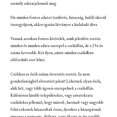
személy adatai jelennek meg.
Ha minden fontos adatot (születés, házasság, halál) sikerül
összegyűjteni, akkor igazán látványos a kialakuló ábra.
Vannak azonban fontos kivételek, amik jelenléte esetén
minden ős minden adata szerepel a családfán, de a 254 ős
száma kevesebb. Két ilyen, szinte minden családban
előforduló eset lehet.
Csökken az ősök száma ősvesztés esetén. Ez nem
gondatlanságból elvesztést jelent! Lehetnek olyan ősök,
akik két, vagy több ágon is szerepelnek a családfán.
Különösen kisebb településekre, vagy arisztokrata
családokra jellemző, hogy másod-, harmad- vagy nagyobb
fokú rokonok házasodtak össze, ilyenkor a házaspárnak
ugyanaz a nagyapja, dédapja, vagy ükapja és így tovább.