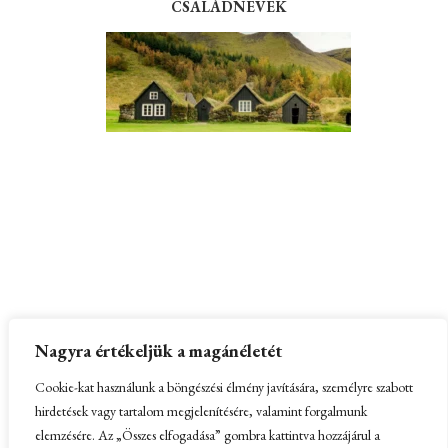
CSALÁDNEVEK
Partnerek:
Kissomlyó és a Kis-Somlyó hegy
–
Nagyra értékeljük a magánéletét
Honlapkészítés
Cookie-kat használunk a böngészési élmény javítására, személyre szabott
hirdetések vagy tartalom megjelenítésére, valamint forgalmunk
elemzésére. Az „Összes elfogadása” gombra kattintva hozzájárul a