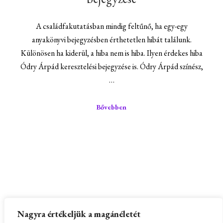
A családfakutatásban mindig feltűnő, ha egy-egy
anyakönyvi bejegyzésben érthetetlen hibát találunk.
Különösen ha kiderül, a hiba nem is hiba. Ilyen érdekes hiba
Ódry Árpád keresztelési bejegyzése is. Ódry Árpád színész,
…
Bővebben
Partnerek:
Kissomlyó és a Kis-Somlyó hegy
–
Nagyra értékeljük a magánéletét