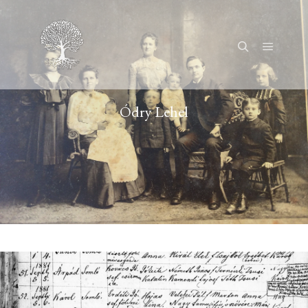
Főmenü
Keresés
Ódry Lehel