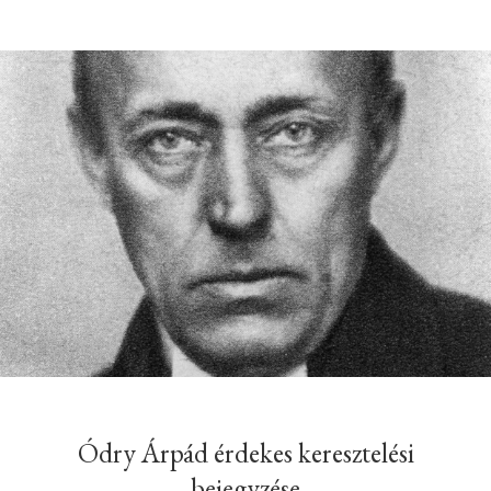
Ódry Árpád érdekes keresztelési
bejegyzése