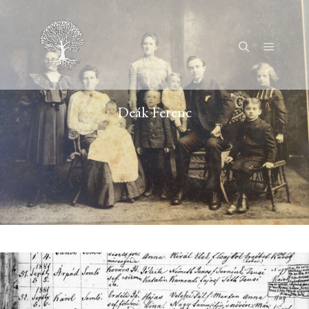
Főmenü
Keresés
Deák Ferenc