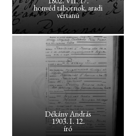
1802. VII. 17.
Dessewffy
honvéd tábornok, aradi
vértanú
Arisztid<br>1802.
VII.
17.
<br>honvéd
tábornok,
aradi
vértanú
Dessewffy
Arisztid
1802.
VII.
17.
Dékány András
honvéd
1903. I. 12.
tábornok,
aradi
író
vértanú