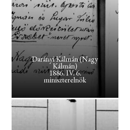
Kálmán
(Nagy
Kálmán)
<br>1886.
IV.
6.
<br>miniszterelnök
Darányi Kálmán (Nagy
Kálmán)
Darányi
1886. IV. 6.
Kálmán
miniszterelnök
(Nagy
Kálmán)
1886.
IV.
6.
miniszterelnök