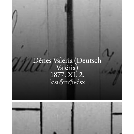
József<br>1905.
IX.
6.
<br>válogatott
labdarúgó
Dénes
József
Dénes Valéria (Deutsch
1905.
Valéria)
IX.
1877. XI. 2.
6.
festőművész
válogatott
labdarúgó
Dénes
Valéria
(Deutsch