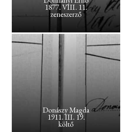
Dohnányi Ernő
1877. VIII. 11.
filozófus
zeneszerző
Dobi
István<br>1899.
I.
2.
<br>Elnöki
Tanács
elnöke
Dobi
István
1899.
Donászy Magda
I.
1911. III. 19.
2.
költő
Elnöki