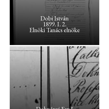
(Geiger
Valéria)
Dobi István
<br>1871.
1899. I. 2.
V.
Elnöki Tanács elnöke
26.
<br>író,
táncpedagógus,
filozófus
Dienes
Valéria
(Geiger
Valéria)
1871.
V.
26.
író,
táncpedagógus,