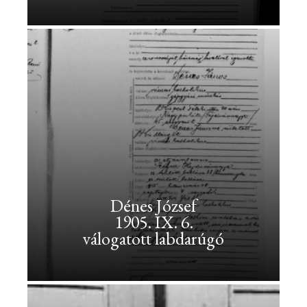
Dékány
András<br>1903.
I.
12.
<br>író
Dékány
András
1903.
Dénes József
I.
1905. IX. 6.
12.
válogatott labdarúgó
író
Dénes