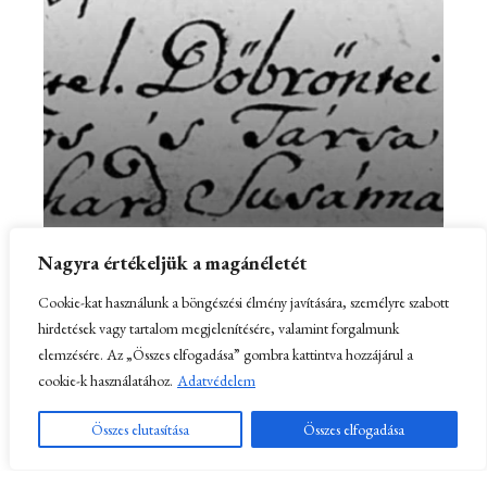
Donászy
Magda<br>1911.
III.
19.
<br>költő
Donászy
Magda
Döbrentei Gábor
1911.
Nagyra értékeljük a magánéletét
1785. XII. 1.
III.
költő, az MTA tagja
19.
Cookie-kat használunk a böngészési élmény javítására, személyre szabott
költő
hirdetések vagy tartalom megjelenítésére, valamint forgalmunk
elemzésére. Az „Összes elfogadása” gombra kattintva hozzájárul a
cookie-k használatához.
Adatvédelem
Doráti
Összes elutasítása
Összes elfogadása
Antal
(Deutsch