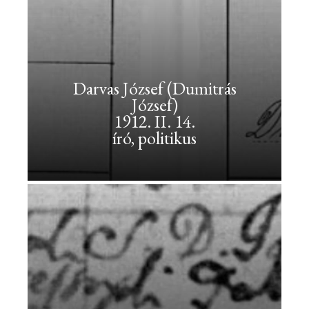
Darvas
József
(Dumitrás
József)
Darvas József (Dumitrás
<br>1912.
József)
II.
1912. II. 14.
14.
író, politikus
<br>író,
politikus
Darvas
József
(Dumitrás
József)
1912.
II.
14.