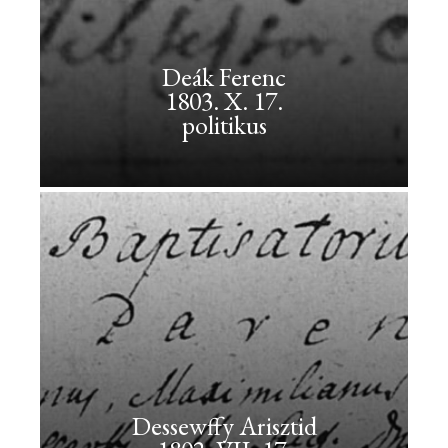
író,
politikus
Deák Ferenc
1803. X. 17.
Deák
politikus
Ferenc<br>1803.
X.
17.
<br>politikus
Deák
Ferenc
1803.
X.
17.
politikus
Dessewffy Arisztid