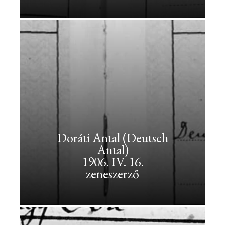
Tanács
elnöke
Dohnányi
Ernő<br>1877.
VIII.
11.
<br>zeneszerző
Dohnányi
Doráti Antal (Deutsch
Ernő
Antal)
1877.
1906. IV. 16.
VIII.
zeneszerző
11.
zeneszerző