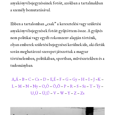
anyakönyvi bejegyzéseinek fotóit, azokban a tartalmakban
a személy bemutatásával.
Ebben a tartalomban „csak” a keresztelési vagy születési
anyakönyvi bejegyzések fotóit gyűjtöttem össze. A gyűjtés
nem politikai vagy egyéb rokonszenv alapján történik,
olyan emberek születési bejegyzései kerülnek ide, aki életük
során meghatározó szerepet játszottak a magyar
történelemben, politikában, sportban, művészetekben és a
tudományban.
A,Á
–
B
–
C
–
Cs
–
D
–
E,É
–
F
–
G
–
Gy
–
H
–
I
–
J
–
K
–
L
–
M
–
N
–
Ny
–
O,Ó
–
Ö,Ő
–
P
–
R
–
S
–
Sz
–
T
–
Ty
–
U,Ú
–
Ü,Ű
–
V
–
W
–
Y
–
Z
–
Zs
Darányi