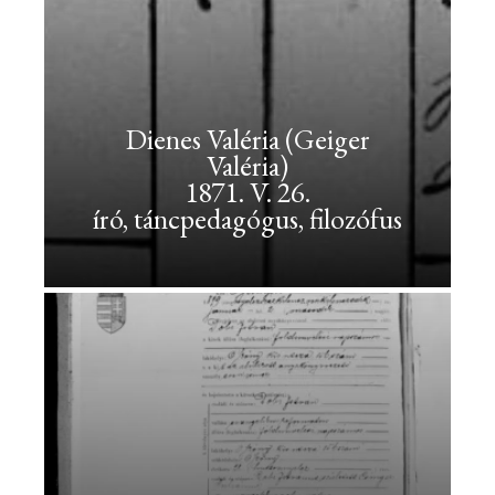
Valéria)
<br>1877.
XI.
2.
Dienes Valéria (Geiger
<br>festőművész
Valéria)
1871. V. 26.
Dénes
író, táncpedagógus, filozófus
Valéria
(Deutsch
Valéria)
1877.
XI.
2.
festőművész
Dienes
Valéria