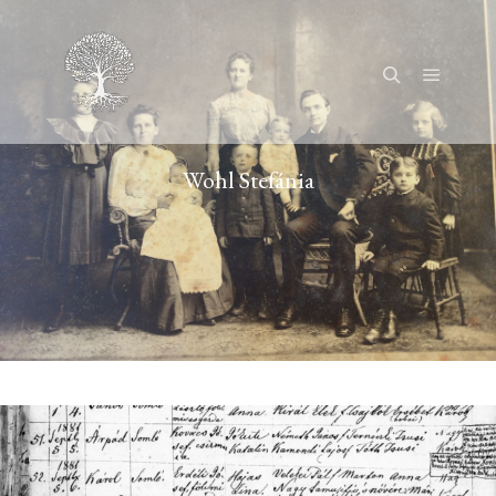
Főmenü
Keresés
Wohl Stefánia