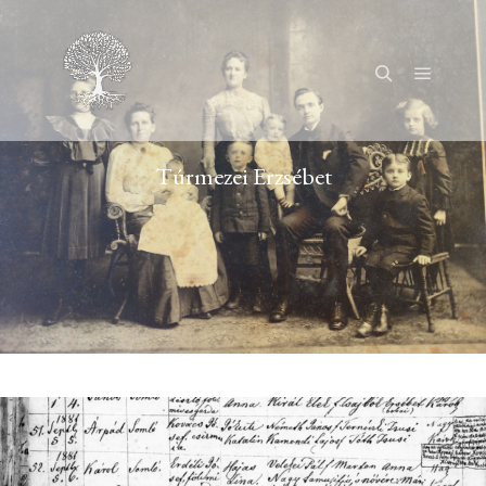
Főmenü
Keresés
Túrmezei Erzsébet