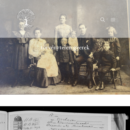
Főmenü
Keresés
törvénytelen gyerek