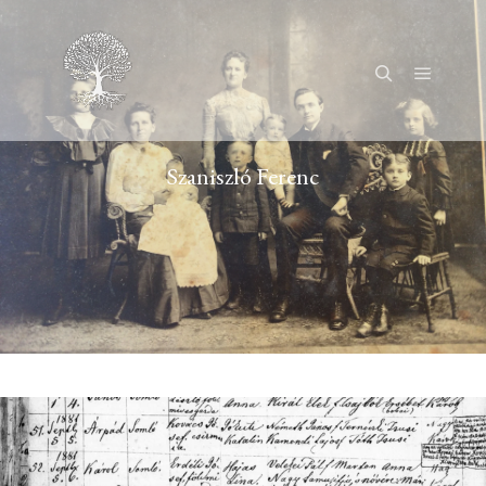
Főmenü
Keresés
Szaniszló Ferenc