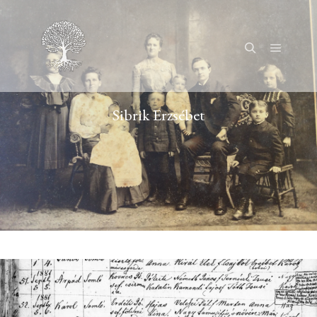
Főmenü
Keresés
Sibrik Erzsébet