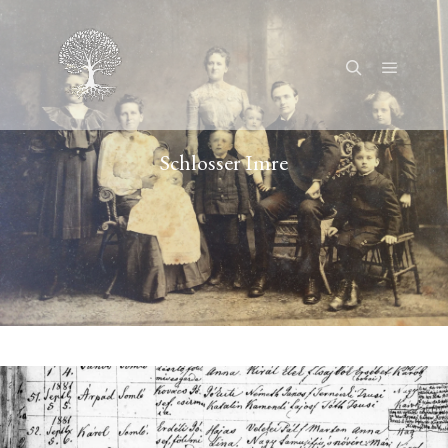
Főmenü
Keresés
Schlosser Imre