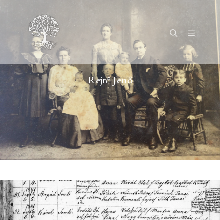
Főmenü
Keresés
Rejtő Jenő