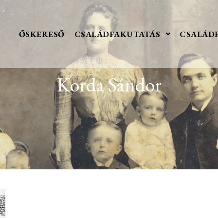
ŐSKERESŐ
CSALÁDFAKUTATÁS
CSALÁD
Korda Sándor