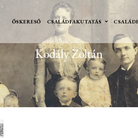
ŐSKERESŐ
CSALÁDFAKUTATÁS
CSALÁD
Kodály Zoltán