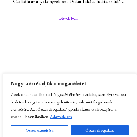
Családfa az anyakönyvekben. Dukai Takács Judit serdülő…
Bővebben
Partnerek:
Kissomlyó és a Kis-Somlyó hegy
–
Nagyra értékeljük a magánéletét
Honlapkészítés
Cookie-kat használunk a böngészési élmény javítására, személyre szabott
hirdetések vagy tartalom megjelenítésére, valamint forgalmunk
elemzésére. Az „Összes elfogadása” gombra kattintva hozzájárul a
cookie-k használatához.
Adatvédelem
© Erdélyi Károly 2025
Összes elutasítása
Összes elfogadása
Adatkezelési tájékoztató