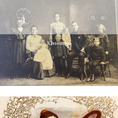
Főmenü
Keresés
Kissomlyó