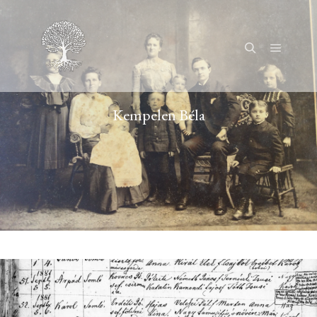
Főmenü
Keresés
Kempelen Béla