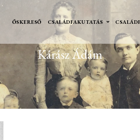
ŐSKERESŐ
CSALÁDFAKUTATÁS
CSALÁD
Kárász Ádám