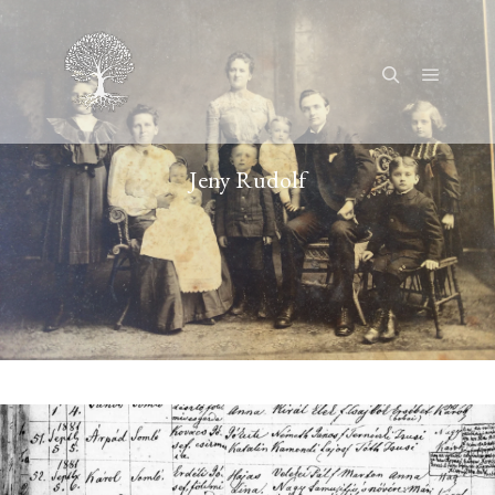
Főmenü
Keresés
Jeny Rudolf