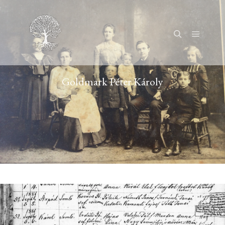
Főmenü
Keresés
Goldmark Péter Károly