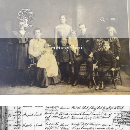
Főmenü
Keresés
Ferenczy Béni