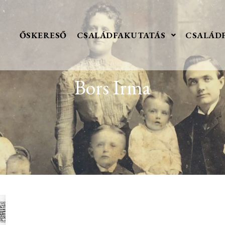
ŐSKERESŐ
CSALÁDFAKUTATÁS
CSALÁD
Bors Irma