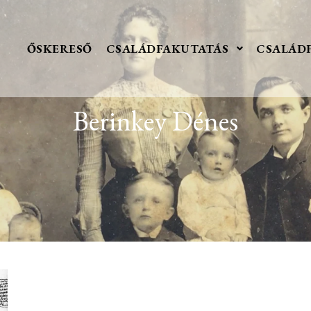
ŐSKERESŐ
CSALÁDFAKUTATÁS
CSALÁD
Berinkey Dénes