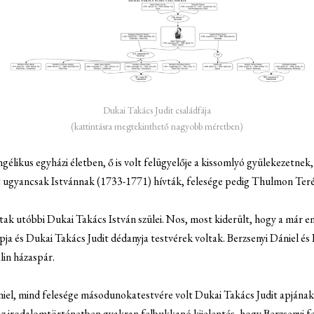
Dukai Takács Judit családfája
(kattintásra megtekinthető nagyobb méretben)
ngélikus egyházi életben, ő is volt felügyelője a kissomlyó gyülekezetnek,
t ugyancsak Istvánnak (1733-1771) hívták, felesége pedig Thulmon Teréz
ltak utóbbi Dukai Takács István szülei. Nos, most kiderült, hogy a már 
pja és Dukai Takács Judit dédanyja testvérek voltak. Berzsenyi Dániel és
lin házaspár.
iel, mind felesége másodunokatestvére volt Dukai Takács Judit apjának.
 az irodalomtörténetben gyakran felbukkanó kijelentés, hogy Berzsenyi f