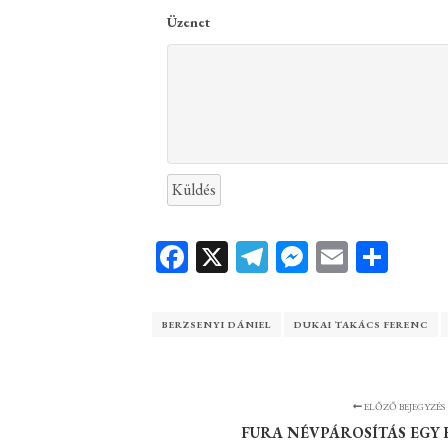
Üzenet
Küldés
Facebook
X
Telegram
Messenger
Email
Ossz
meg
BERZSENYI DÁNIEL
DUKAI TAKÁCS FERENC
ELŐZŐ BEJEGYZÉS
FURA NÉVPÁROSÍTÁS EGY