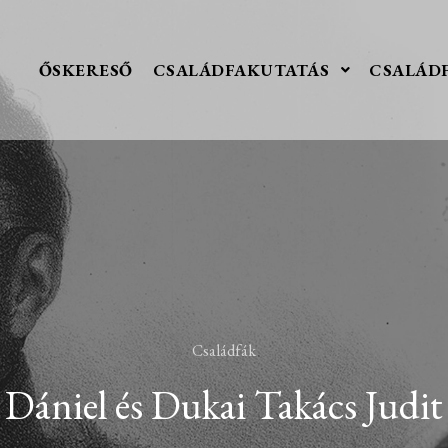
ŐSKERESŐ
CSALÁDFAKUTATÁS
CSALÁD
Családfák
 Dániel és Dukai Takács Judit