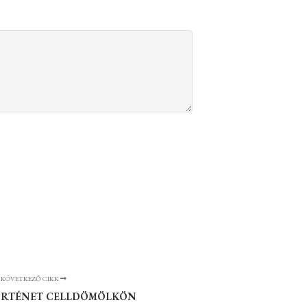
KÖVETKEZŐ CIKK
ÖRTÉNET CELLDÖMÖLKÖN