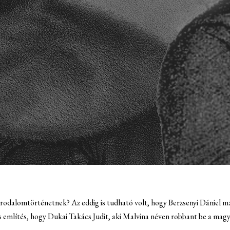
z irodalomtörténetnek? Az eddig is tudható volt, hogy Berzsenyi Dánie
 említés, hogy Dukai Takács Judit, aki Malvina néven robbant be a magy