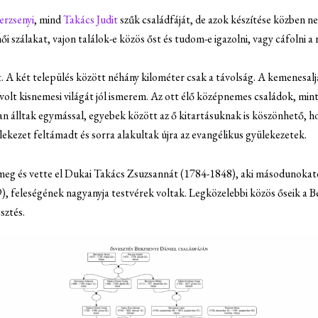
erzsenyi
, mind
Takács Judit
szűk családfáját, de azok készítése közben 
i szálakat, vajon találok-e közös őst és tudom-e igazolni, vagy cáfolni a
 A két település között néhány kilométer csak a távolság. A kemenesalja
volt kisnemesi világát jól ismerem. Az ott élő középnemes családok, mint
n álltak egymással, egyebek között az ő kitartásuknak is köszönhető, ho
kezet feltámadt és sorra alakultak újra az evangélikus gyülekezetek.
meg és vette el Dukai Takács Zsuzsannát (1784-1848), aki másodunokates
9), feleségének nagyanyja testvérek voltak. Legközelebbi közös őseik a B
sztés.