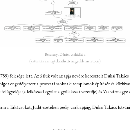
Berzsenyi Dániel családfája
(kattintásra megtekinthető nagyobb méretben)
59) felesége lett. Az ő fiuk volt az apja nevére keresztelt Dukai Takác
 dolgot engedélyezett a protestánsoknak: templomok építését és közhivat
 felügyelője (a lelkésszel együtt a gyülekezet vezetője) és Vas vármegye el
am a Takácsokat, Judit esetében pedig csak apjáig, Dukai Takács Istvánig