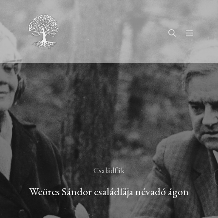
Főmenü
Keresés
Családfák
Weöres Sándor családfája névadó ágon