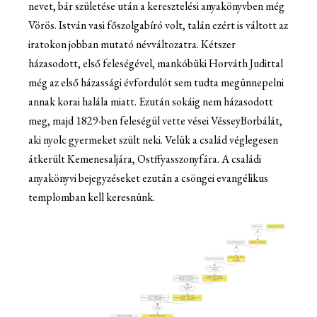
nevet, bár születése után a keresztelési anyakönyvben még
Vörös. István vasi főszolgabíró volt, talán ezért is váltott az
iratokon jobban mutató névváltozatra. Kétszer
házasodott, első feleségével, mankóbüki Horváth Judittal
még az első házassági évfordulót sem tudta megünnepelni
annak korai halála miatt. Ezután sokáig nem házasodott
meg, majd 1829-ben feleségül vette vései VésseyBorbálát,
aki nyolc gyermeket szült neki. Velük a család véglegesen
átkerült Kemenesaljára, Ostffyasszonyfára. A családi
anyakönyvi bejegyzéseket ezután a csöngei evangélikus
templomban kell keresnünk.