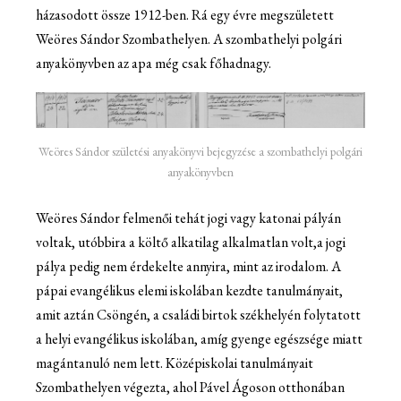
házasodott össze 1912-ben. Rá egy évre megszületett
Weöres Sándor Szombathelyen. A szombathelyi polgári
anyakönyvben az apa még csak főhadnagy.
Weöres Sándor születési anyakönyvi bejegyzése a szombathelyi polgári
anyakönyvben
Weöres Sándor felmenői tehát jogi vagy katonai pályán
voltak, utóbbira a költő alkatilag alkalmatlan volt,a jogi
pálya pedig nem érdekelte annyira, mint az irodalom. A
pápai evangélikus elemi iskolában kezdte tanulmányait,
amit aztán Csöngén, a családi birtok székhelyén folytatott
a helyi evangélikus iskolában, amíg gyenge egészsége miatt
magántanuló nem lett. Középiskolai tanulmányait
Szombathelyen végezta, ahol Pável Ágoson otthonában