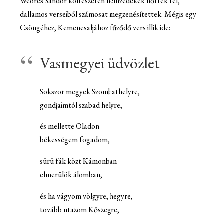
Weöres Sándor költészetén nemzedékek nőttek fel,
dallamos verseiből számosat megzenésítettek. Mégis egy
Csöngéhez, Kemenesaljához fűződő vers illik ide:
Vasmegyei üdvözlet
Sokszor megyek Szombathelyre,
gondjaimtól szabad helyre,
és mellette Oladon
békességem fogadom,
sürü fák közt Kámonban
elmerülök álomban,
és ha vágyom völgyre, hegyre,
tovább utazom Kőszegre,