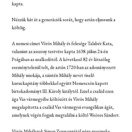
kapta.
Nézzük hát át a generációk sorát, hogy aztán eljussunk a
költőig.
A nemesi címet Vörös Mihály és felesége Talabér Kata,
valamint az asszony testvére kapta 1638. július 24-én
Prágában az uralkodótól. A következő 82 év látszólag
eseménytelenül telt, de aztán 1720-ban az adományozott
Mihály unokája, a szintén Mihály nevet viselő
kuruckapitány többekkel együtt Nemescsón kapott
birtokadományt III. Károly királytól. Ezzel a család ezen
ága Vas vármegyébe költözött és Vörös Mihály
megalapította a család Vas vármegyei evangélikus ágát,
amelynek végén fogjuk megtalálni a költő Weöres Sándort.
Vörös Mihálynak Simon Zsuzsannától négy gyermeke