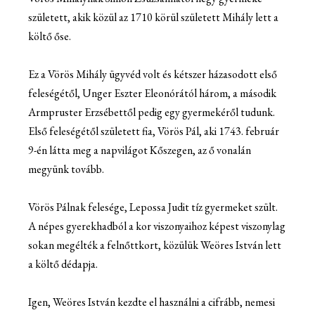
született, akik közül az 1710 körül született Mihály lett a
költő őse.
Ez a Vörös Mihály ügyvéd volt és kétszer házasodott első
feleségétől, Unger Eszter Eleonórától három, a második
Armpruster Erzsébettől pedig egy gyermekéről tudunk.
Első feleségétől született fia, Vörös Pál, aki 1743. február
9-én látta meg a napvilágot Kőszegen, az ő vonalán
megyünk tovább.
Vörös Pálnak felesége, Lepossa Judit tíz gyermeket szült.
A népes gyerekhadból a kor viszonyaihoz képest viszonylag
sokan megélték a felnőttkort, közülük Weöres István lett
a költő dédapja.
Igen, Weöres István kezdte el használni a cifrább, nemesi