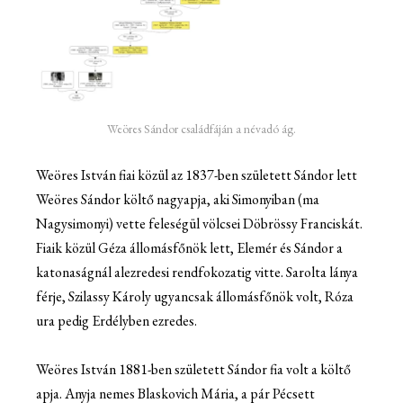
Weöres Sándor családfáján a névadó ág.
Weöres István fiai közül az 1837-ben született Sándor lett
Weöres Sándor költő nagyapja, aki Simonyiban (ma
Nagysimonyi) vette feleségül völcsei Döbrössy Franciskát.
Fiaik közül Géza állomásfőnök lett, Elemér és Sándor a
katonaságnál alezredesi rendfokozatig vitte. Sarolta lánya
férje, Szilassy Károly ugyancsak állomásfőnök volt, Róza
ura pedig Erdélyben ezredes.
Weöres István 1881-ben született Sándor fia volt a költő
apja. Anyja nemes Blaskovich Mária, a pár Pécsett