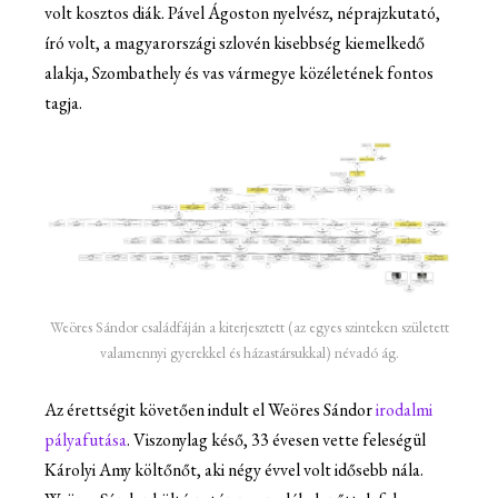
volt kosztos diák. Pável Ágoston nyelvész, néprajzkutató,
író volt, a magyarországi szlovén kisebbség kiemelkedő
alakja, Szombathely és vas vármegye közéletének fontos
tagja.
Weöres Sándor családfáján a kiterjesztett (az egyes szinteken született
valamennyi gyerekkel és házastársukkal) névadó ág.
Az érettségit követően indult el Weöres Sándor
irodalmi
pályafutása
. Viszonylag késő, 33 évesen vette feleségül
Károlyi Amy költőnőt, aki négy évvel volt idősebb nála.