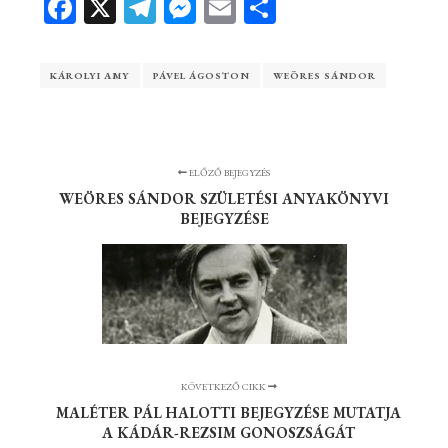
Facebook
X
Telegram
Messenger
Email
Ossza
meg
KÁROLYI AMY
PÁVEL ÁGOSTON
WEÖRES SÁNDOR
ELŐZŐ BEJEGYZÉS
WEÖRES SÁNDOR SZÜLETÉSI ANYAKÖNYVI
BEJEGYZÉSE
KÖVETKEZŐ CIKK
MALÉTER PÁL HALOTTI BEJEGYZÉSE MUTATJA
A KÁDÁR-REZSIM GONOSZSÁGÁT