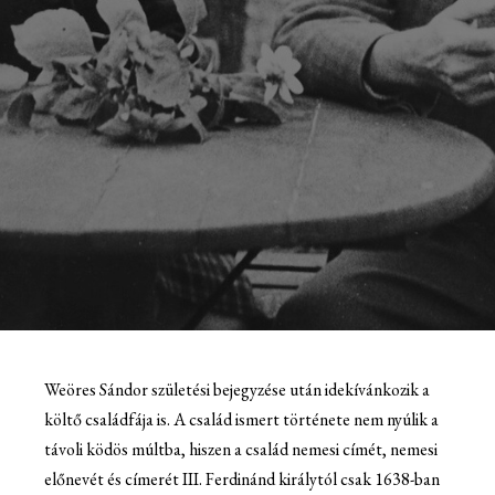
Weöres Sándor születési bejegyzése után idekívánkozik a
költő családfája is. A család ismert története nem nyúlik a
távoli ködös múltba, hiszen a család nemesi címét, nemesi
előnevét és címerét III. Ferdinánd királytól csak 1638-ban