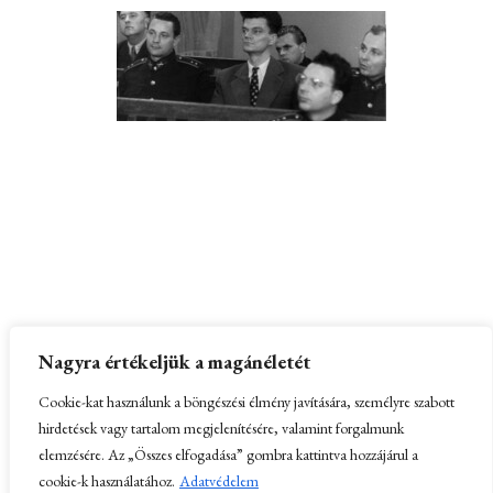
Partnerek:
Kissomlyó és a Kis-Somlyó hegy
–
Nagyra értékeljük a magánéletét
Honlapkészítés
Cookie-kat használunk a böngészési élmény javítására, személyre szabott
hirdetések vagy tartalom megjelenítésére, valamint forgalmunk
elemzésére. Az „Összes elfogadása” gombra kattintva hozzájárul a
cookie-k használatához.
Adatvédelem