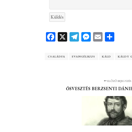
Küldés
Facebook
X
Telegram
Messenger
Email
Ossz
meg
CSALÁDFA
EVANGÉLIKUS
KÁLD
KÁLDY 
ELŐZŐ BEJEGYZÉS
ŐSVESZTÉS BERZSENYI DÁNI