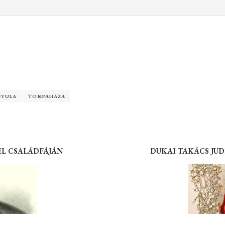
a
GYULA
TOMPAHÁZA
EL CSALÁDFÁJÁN
DUKAI TAKÁCS JU