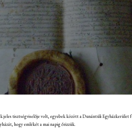
 jeles tisztségviselője volt, egyebek között a Dunántúli Egyházkerület f
gyházát, hogy emlékét a mai napig őrizzük.