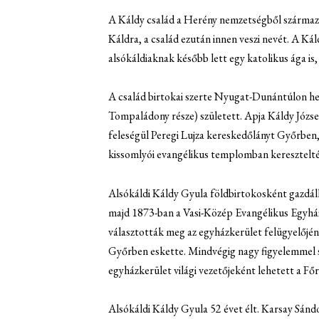
A Káldy család a Herény nemzetségből származ
Káldra, a család ezután innen veszi nevét. A Kál
alsókáldiaknak később lett egy katolikus ága is,
A család birtokai szerte Nyugat-Dunántúlon he
Tompaládony része) született. Apja Káldy József
feleségül Peregi Lujza kereskedőlányt Győrben, 
kissomlyói evangélikus templomban keresztelté
Alsókáldi Káldy Gyula földbirtokosként gazdálk
majd 1873-ban a Vasi-Közép Evangélikus Egyházm
választották meg az egyházkerület felügyelőjéne
Győrben eskette. Mindvégig nagy figyelemmel se
egyházkerület világi vezetőjeként lehetett a Főr
Alsókáldi Káldy Gyula 52 évet élt. Karsay Sán