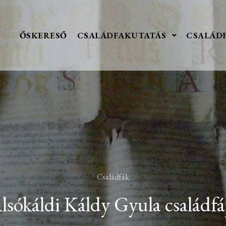
ŐSKERESŐ
CSALÁDFAKUTATÁS
CSALÁD
Családfák
lsókáldi Káldy Gyula családfá