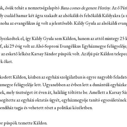
ik, ősük tehát a nemzetségalapító
Bana comes de genere Herény
. Az ő Pár
dy család hamar két ágra szakadt az alsókáldi és felsőkáldi Káldyakra (a 
 noha az evangélikus ág volt a jelentősebb. Káldy Gyula az alsókáldi eva
lyezkedtek el, így Káldy Gyula sem Káldon, hanem az attól mintegy 25
, aki 29 évig volt az Alsó-Soproni Evangélikus Egyházmegye felügyelője,
az eskető lelkész Karsay Sándor püspök volt. Az ifjú pár Káldon teleped
k őket.
odott Káldon, közben az egyházi szolgálatban is egyre nagyobb feladatok
egye felügyelője lett. Ugyanebben az évben lett a dunántúli egyházkerü
k, mely tisztséget öt éven át, haláláig töltötte be. Amellett a Karsay S
gítette az egyházi oktatás ügyét, egyházmegyéje tanító egyesületének e
endiház tagja és vehetett részt a politikai közéletben.
dor püspök temette Káldon.