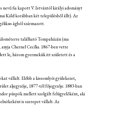
is nevű fia kapott V. Istvántól királyi adományt
mai Káld korábban két településből állt). Az
ngélikus ágból származott.
 kilométerre található Tompaházán (ma
 anyja Chernel Cecília. 1867-ben vette
ett le, három gyermekük itt született és a
at vállalt. Előbb a kissomlyói gyülekezet,
let aljegyzője, 1877-től főjegyzője. 1883-ban
ándor püspök mellett szolgált felügyelőként, aki
lnökeként is szerepet vállalt. Az