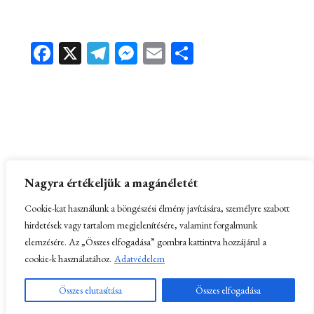
Facebook
X
Telegram
Messenger
Email
Ossza
meg
Nagyra értékeljük a magánéletét
Partnerek:
Kissomlyó és a Kis-Somlyó hegy
–
Honlapkészítés
Cookie-kat használunk a böngészési élmény javítására, személyre szabott
hirdetések vagy tartalom megjelenítésére, valamint forgalmunk
elemzésére. Az „Összes elfogadása” gombra kattintva hozzájárul a
cookie-k használatához.
Adatvédelem
© Erdélyi Károly 2025
Összes elutasítása
Összes elfogadása
Adatkezelési tájékoztató